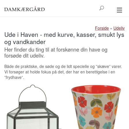
GREENGATE
Forside
»
Udeliv
Ude i Haven - med kurve, kasser, smukt lys
HØJTID
og vandkander
Her finder du ting til at forskønne din have og
BOLIG
forsøde dit udeliv.
KØKKEN
Både de praktiske, de søde og de lidt specielle og ”skæve” varer.
Vi forsøger at holde fokus på det, der har en berettigelse i en
TEKSTIL
”frydhave”.
UDELIV
HAM & HENDE
KONTAKT