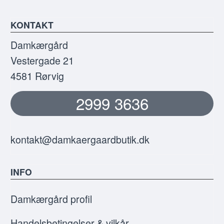
KONTAKT
Damkærgård
Vestergade 21
4581 Rørvig
2999 3636
kontakt@damkaergaardbutik.dk
INFO
Damkærgård profil
Handelsbetingelser & vilkår