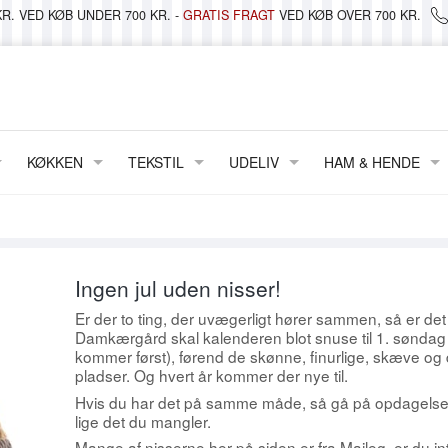
R. VED KØB UNDER 700 KR. -
GRATIS FRAGT
VED KØB OVER 700 KR.
KØKKEN
TEKSTIL
UDELIV
HAM & HENDE
BAKKER
DÅSER & OPBEVARING
METERVARER & VOKSDUG
LANTERNER, LYS & LYGTER
TØJ
 LYS & STAGER
TALLERKENER
GLAS & PORCELÆN
DUGE & STOFSERVIETTER
STRAND & PICNIC
FODTØJ
 KRUKKER
KOPPER & KRUS
JULEKALENDERE
VATTÆPPER & PLAIDER
WILDLIFE GARDEN
TASKER & PUNGE
Ingen jul uden nisser!
FRIIS
SKÅLE & FADE
MAILEG
PUDER
VELVÆRE
Er der to ting, der uvægerligt hører sammen, så er d
Damkærgård skal kalenderen blot snuse til 1. søndag i
SIF
TEPOTTER & KANDER
NISSER
FORKLÆDER
BRILLER
kommer først), førend de skønne, finurlige, skæve og d
pladser. Og hvert år kommer der nye til.
SMATTAN ~ TÆPPER/LØBERE
DIV. PORCELÆN
PAPIRVARER
SENGELINNED
KREA
Hvis du har det på samme måde, så gå på opdagelse i 
GLAS
PYNT HÆNGENDE
VISKESTYKKER
MANY MORNINGS
lige det du mangler.
Mange af nisserne her på siden er fra Maileg, er du int