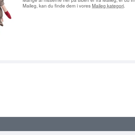
& MAGNETER
ROY KIRKHAM
PYNT STÅENDE
HÅNDKLÆDER & HAMAM
Maileg, kan du finde dem i vores
Maileg kategori
.
ANGELS
DÅSER
STAGER & LYS
BORDSKÅNERE
KØKKENTILBEHØR
TEKSTILER
PAPIRSERVIETTER M.M.
GREENGATE
RØRVIG TE