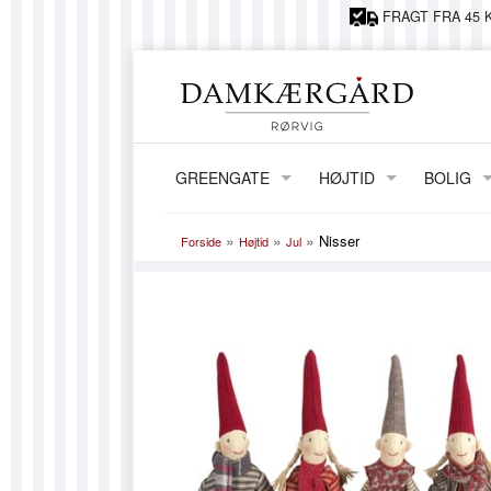
FRAGT FRA 45 K
GREENGATE
HØJTID
BOLIG
JUL
ERNST
»
»
»
Nisser
Forside
Højtid
Jul
PÅSKE
LAMPER,
FØDSELSDAG
VASER &
KIDS BY 
GRY OG 
HORRED
MAILEG