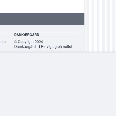
DULAILA
DULEA
DULILLIAN
DULINE
DAMKÆRGÅRD
DUMARLEY
 men
© Copyright 2024
Damkærgård - i Rørvig og på nettet
DUMONA
Du er altid velkommen til at kontakte
DUNELLY
os på 2999 3636, hvis du har
spørgsmål eller står og mangler
DUNELLY-ANN
noget.
DUNINNA
DUPETRA
DUPOULA
DUSANNE
Visa:
American Express:
DUSOFIA