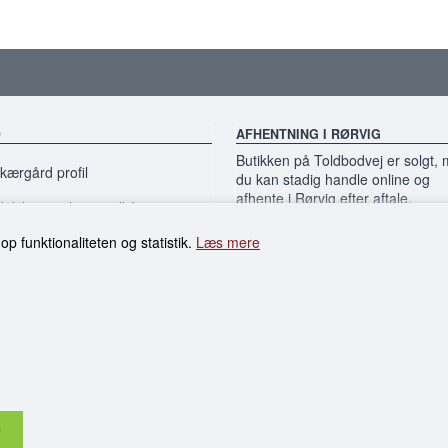
O
AFHENTNING I RØRVIG
Butikken på Toldbodvej er solgt,
ærgård profil
du kan stadig handle online og
afhente i Rørvig efter aftale.
elsbetingelser & vilkår
akt & nyhedsbrev
 funktionaliteten og statistik.
Læs mere
MobilePay:
Dankort: