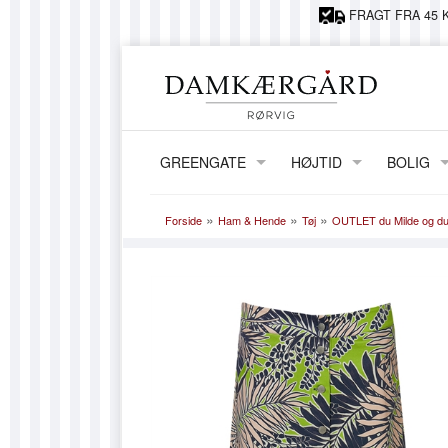
FRAGT FRA 45 K
GREENGATE
HØJTID
BOLIG
JUL
ERNST
»
»
»
Forside
Ham & Hende
Tøj
OUTLET du Milde og du
PÅSKE
LAMPER,
FØDSELSDAG
VASER &
KIDS BY 
GRY OG 
HORRED
MAILEG