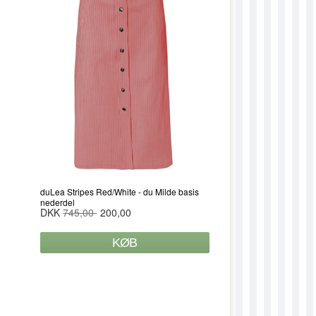
DUFELICITY
DUFIONA
DUGITHA
DUHANNELORE
DUINGEBORG
DUJETTE
DUJOHANNA
DUJOLEENE
duLea Stripes Red/White - du Milde basis
nederdel
DKK
745,00
200,00
DUKAMMA
DUKARIN
DUKATHE
DUKLARA