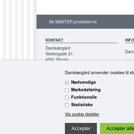
Se MASTER produkterne
KONTAKT
INF
Damkærgård
Damk
Vestergade 21
4581 Rørvig
Hand
2999 3636
Kont
Damkærgård anvender cookies til shop
kontakt@damkaergaardbutik.dk
Nødvendige
Markedsføring
Funktionelle
Statistiske
Vis cookie detaljer