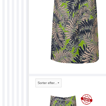
SKILTE 
SONNY 
SÆBER