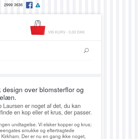
2999 3636
VIS KURV - 0,00 DKK
DU MILDE
DU MILDE ETC
TIM & SIMONSEN
OUTLET DU MILDE OG DU MILDE ETC
MYWALIT
ALLE DUMILDE
design over blomsterflor og
MARGOT
TIM & SIMONSEN
DUFTPINDE & DUFTLYS
ALLE DUMILDE BASIS
celæn.
 Laursen er noget af det, du kan
IMBARRO
ULTIMO/MAXIMA
SKINCARE & WELLNESS
LÆSEBRILLER
ALLE DUMILDE ETC
ULTIMO/MAXIMA LILLE 
finde en kop eller et krus, der passer.
INVERO
HINZA
DIVERSE
SOLBRILLER
KAREN KLARBÆK GARN
DUALBERTA
ULTIMO/MAXIMA MELLE
FINE PURE ORGANIC W
ngen undtagelse. Vi elsker kopper og krus;
JALFE
TOILETTASKER & MAKEUPPUNGE
STRIKKE-KIT/STRIKKEBOG
STANDARD
DUALMINA
ULD
ULTIMO/MAXIMA STOR 
PURE ORGANIC WOOL
reengates smukke og eftertragtede
y Kirkham. Der er nu en gang ikke noget,