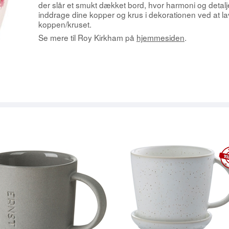
& MAGNETER
ROY KIRKHAM
PYNT STÅENDE
HÅNDKLÆDER & HAMAM
der slår et smukt dækket bord, hvor harmoni og detalj
inddrage dine kopper og krus i dekorationen ved at l
ANGELS
DÅSER
STAGER & LYS
BORDSKÅNERE
koppen/kruset.
Se mere til Roy Kirkham på
hjemmesiden
.
KØKKENTILBEHØR
TEKSTILER
PAPIRSERVIETTER M.M.
GREENGATE
RØRVIG TE