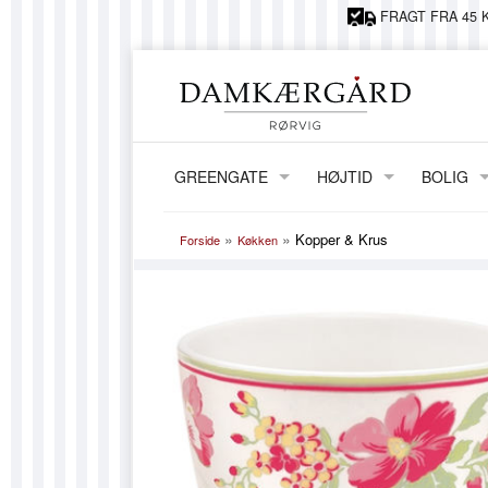
FRAGT FRA 45 K
GREENGATE
HØJTID
BOLIG
JUL
ERNST
»
»
Kopper & Krus
Forside
Køkken
PÅSKE
LAMPER,
FØDSELSDAG
VASER &
KIDS BY 
GRY OG 
HORRED
MAILEG