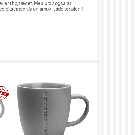
STRØMPER
ØVRIGE TASKER
LOW
DUANETA
ØKO BOMULD
RECYCLED BOTTLE YAR
er er i højsædet. Men prøv også at
ave eksempelvis en smuk lysdekoration i
BØRN
DUANNE
TILBEHØR
DUANNIKA
OPSKRIFTER
DUAVA
DUBARBARA
DUBETTY
DUBOZENA
DUCARLA
DUCARLY
DUCAROLINE
DUCHRISTINA
DUDOLLY
DUELLA