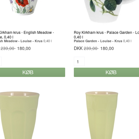
irkham krus - English Meadow -
Roy Kirkham krus - Palace Garden - Lo
e, 0,40 l
0,40 l
sh Meadow - Louise - Krus
0,40 l
Palace Garden - Louise - Krus
0,40 l
K
239,00
180,00
DKK
239,00
180,00