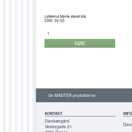
Lattekrus Mynte støvet blå
DKK 39,00
Se MASTER produkterne
KONTAKT
INF
Damkærgård
Damk
Vestergade 21