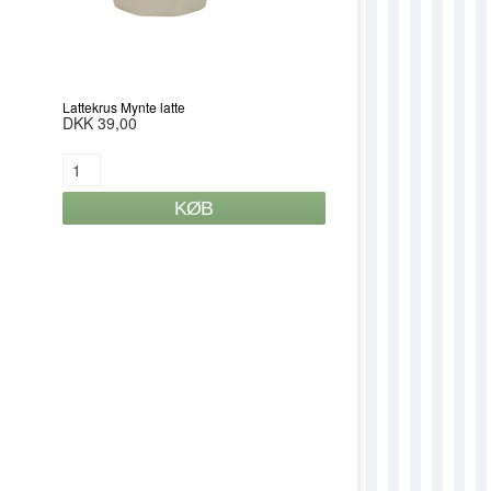
DUSUZANNA
DUYASMINA
ETANEMONE
Lattekrus Mynte latte
DKK 39,00
ETBEGONIA
ETCHERRYBLOSSOM
ETFRESIA
ETGERBERA
ETIRIS
ETLATHYRUS
ETMAGNOLIA
ETORCHID
ETPOPPY