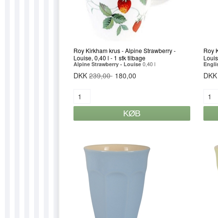
Roy Kirkham krus - Alpine Strawberry -
Roy K
Louise, 0,40 l - 1 stk tilbage
Louis
Alpine Strawberry - Louise
0,40 l
Engli
DKK
239,00
180,00
DK