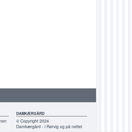
ETROSE
ETTULIP
ETVIOLA
DAMKÆRGÅRD
 men
© Copyright 2024
Damkærgård - i Rørvig og på nettet