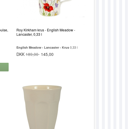
DULAILA
DULEA
DULILLIAN
uise,
Roy Kirkham krus - English Meadow -
DULINE
Lancaster, 0,33 l
DUMARLEY
English Meadow - Lancaster - Krus
0,33 l
DUMONA
DKK
189,00
145,00
DUNELLY
DUNELLY-ANN
DUNINNA
DUPETRA
DUPOULA
DUSANNE
DUSOFIA