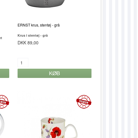
DUFELICITY
DUFIONA
ERNST krus, stentøj - grå
DUGITHA
Krus i stentøj - grå
et
DUHANNELORE
DKK 89,00
DUINGEBORG
DUJETTE
DUJOHANNA
DUJOLEENE
DUKAMMA
DUKARIN
DUKATHE
DUKLARA