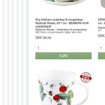
Roy Kirkham underkop til morgenkop -
ERNST
Redoute Roses, Ø17 cm - BEMÆRK KUN
cm - 
UNDERKOP
Espre
Redoute Roses - Underkop til morgenkop
cm
NB! Selve morgenkoppen følger ikke med
DKK
DKK 99,00