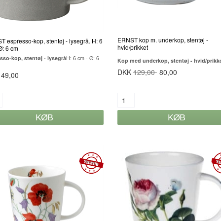
ERNST kop m. underkop, stentøj -
 espresso-kop, stentøj - lysegrå. H: 6
hvid/prikket
Ø: 6 cm
sso-kop, stentøj - lysegrå
H: 6 cm - Ø: 6
Kop med underkop, stentøj - hvid/prikk
DKK
129,00
80,00
 49,00