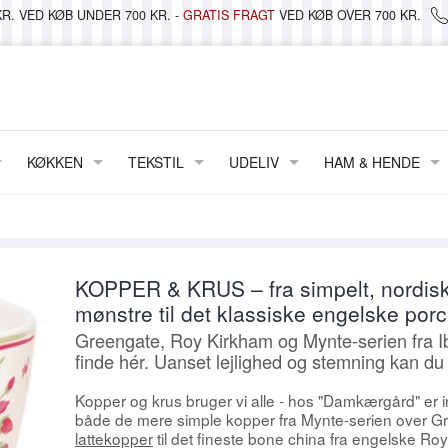
R. VED KØB UNDER 700 KR. -
GRATIS FRAGT
VED KØB OVER 700 KR.
KØKKEN
TEKSTIL
UDELIV
HAM & HENDE
BAKKER
DÅSER & OPBEVARING
METERVARER & VOKSDUG
LANTERNER, LYS & LYGTER
TØJ
 LYS & STAGER
TALLERKENER
GLAS & PORCELÆN
DUGE & STOFSERVIETTER
STRAND & PICNIC
FODTØJ
 KRUKKER
KOPPER & KRUS
JULEKALENDERE
VATTÆPPER & PLAIDER
WILDLIFE GARDEN
TASKER & PUNGE
KOPPER & KRUS – fra simpelt, nordisk 
FRIIS
SKÅLE & FADE
MAILEG
PUDER
VELVÆRE
mønstre til det klassiske engelske por
Greengate, Roy Kirkham og Mynte-serien fra Ib
SIF
TEPOTTER & KANDER
NISSER
FORKLÆDER
BRILLER
finde hér. Uanset lejlighed og stemning kan du 
SMATTAN ~ TÆPPER/LØBERE
DIV. PORCELÆN
PAPIRVARER
SENGELINNED
KREA
Kopper og krus bruger vi alle - hos "Damkærgård" er i
GLAS
PYNT HÆNGENDE
VISKESTYKKER
MANY MORNINGS
både de mere simple kopper fra Mynte-serien over G
lattekopper
til det fineste bone china fra engelske Ro