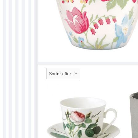
SKILTE 
SONNY 
SÆBER