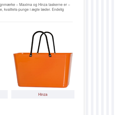
STRØMPER
LOW
ØVRIGE TASKER
DUANETA
ØKO BOMULD
RECYCLED BOTTLE YAR
esignmærke – Maxima og Hinza taskerne er –
e, kvalitets-punge i ægte læder. Endelig
BØRN
DUANNE
TILBEHØR
DUANNIKA
OPSKRIFTER
DUAVA
DUBARBARA
DUBETTY
DUBOZENA
DUCARLA
DUCARLY
DUCAROLINE
DUCHRISTINA
Hinza
DUDOLLY
DUELLA