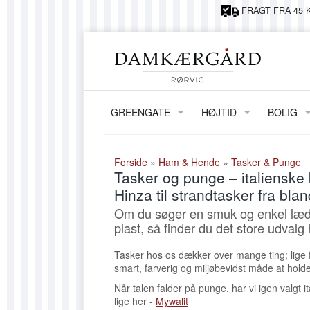
FRAGT FRA 45 K
GREENGATE
HØJTID
BOLIG
JUL
ERNST
PÅSKE
LAMPER,
Forside
»
Ham & Hende
»
Tasker & Punge
Tasker og punge – italienske
FØDSELSDAG
VASER &
Hinza til strandtasker fra bl
KIDS BY 
Om du søger en smuk og enkel læder
plast, så finder du det store udvalg 
GRY OG 
Tasker hos os dækker over mange ting; lige fra
HORRED
smart, farverig og miljøbevidst måde at holde
MAILEG
Når talen falder på punge, har vi igen valgt 
lige her -
Mywalit