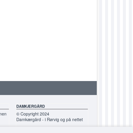
DUFELICITY
DUFIONA
DUGITHA
DUHANNELORE
DUINGEBORG
DUJETTE
DUJOHANNA
DUJOLEENE
DUKAMMA
DUKARIN
DAMKÆRGÅRD
DUKATHE
 men
© Copyright 2024
Damkærgård - i Rørvig og på nettet
DUKLARA
Du er altid velkommen til at kontakte