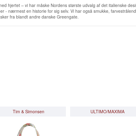
& MAGNETER
ROY KIRKHAM
PYNT STÅENDE
HÅNDKLÆDER & HAMAM
med hjertet – vi har måske Nordens største udvalg af det italienske d
r - nærmest en historie for sig selv. Vi har også smukke, farvestrålend
ANGELS
DÅSER
STAGER & LYS
BORDSKÅNERE
tasker fra blandt andre danske Greengate.
KØKKENTILBEHØR
TEKSTILER
PAPIRSERVIETTER M.M.
GREENGATE
RØRVIG TE
Tim & Simonsen
ULTIMO/MAXIMA