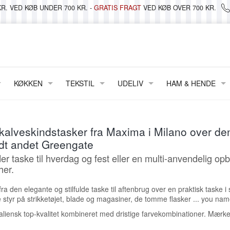
R. VED KØB UNDER 700 KR. -
GRATIS FRAGT
VED KØB OVER 700 KR.
KØKKEN
TEKSTIL
UDELIV
HAM & HENDE
BAKKER
DÅSER & OPBEVARING
METERVARER & VOKSDUG
LANTERNER, LYS & LYGTER
TØJ
 LYS & STAGER
TALLERKENER
GLAS & PORCELÆN
DUGE & STOFSERVIETTER
STRAND & PICNIC
FODTØJ
 kalveskindstasker fra Maxima i Milano over d
 KRUKKER
KOPPER & KRUS
JULEKALENDERE
VATTÆPPER & PLAIDER
WILDLIFE GARDEN
TASKER & PUNG
andt andet Greengate
FRIIS
SKÅLE & FADE
MAILEG
PUDER
VELVÆRE
 taske til hverdag og fest eller en multi-anvendelig op
her.
SIF
TEPOTTER & KANDER
NISSER
FORKLÆDER
BRILLER
 den elegante og stilfulde taske til aftenbrug over en praktisk taske i s
SMATTAN ~ TÆPPER/LØBERE
DIV. PORCELÆN
PAPIRVARER
SENGELINNED
KREA
 styr på strikketøjet, blade og magasiner, de tomme flasker ... you name
GLAS
PYNT HÆNGENDE
VISKESTYKKER
MANY MORNINGS
italiensk top-kvalitet kombineret med dristige farvekombinationer. Mærke