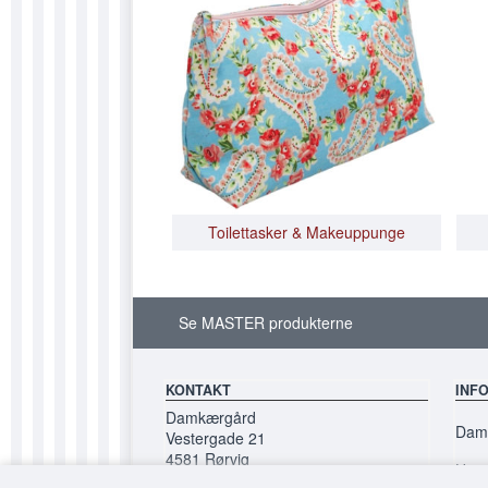
Toilettasker & Makeuppunge
Se MASTER produkterne
KONTAKT
INF
Damkærgård
Damk
Vestergade 21
4581 Rørvig
Hand