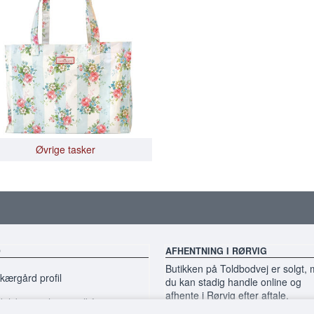
Øvrige tasker
O
AFHENTNING I RØRVIG
Butikken på Toldbodvej er solgt,
ærgård profil
du kan stadig handle online og
afhente i Rørvig efter aftale.
elsbetingelser & vilkår