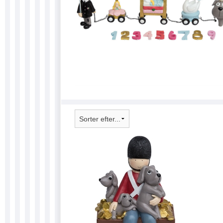
SKILTE 
SONNY 
SÆBER