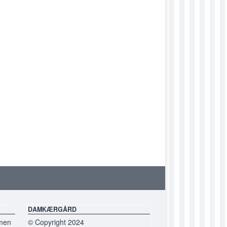
DUFELICITY
DUFIONA
DUGITHA
DUHANNELORE
DUINGEBORG
DUJETTE
DUJOHANNA
DUJOLEENE
DUKAMMA
DUKARIN
DUKATHE
DAMKÆRGÅRD
DUKLARA
 men
© Copyright 2024