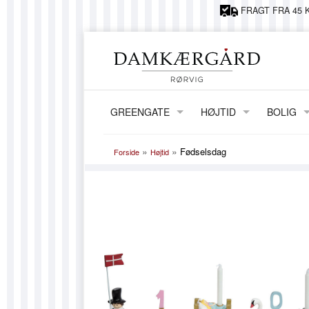
FRAGT FRA 45 K
GREENGATE
HØJTID
BOLIG
JUL
ERNST
»
»
Fødselsdag
Forside
Højtid
PÅSKE
LAMPER,
FØDSELSDAG
VASER &
KIDS BY 
GRY OG 
HORRED
MAILEG