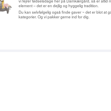
& MAGNETER
ROY KIRKHAM
PYNT STÅENDE
HÅNDKLÆDER & HAMAM
vi fejrer fødselsdage her på Damkærgård, så er altid
element – det er en dejlig og hyggelig tradition.
ANGELS
DÅSER
STAGER & LYS
BORDSKÅNERE
Du kan selvfølgelig også finde gaver ~ det er blot at
kategorier. Og vi pakker gerne ind for dig.
KØKKENTILBEHØR
TEKSTILER
PAPIRSERVIETTER M.M.
GREENGATE
RØRVIG TE