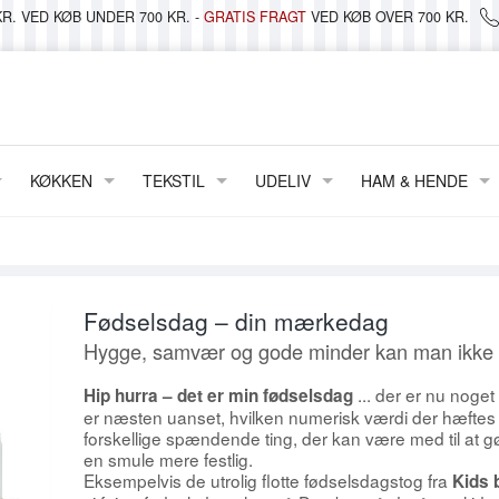
R. VED KØB UNDER 700 KR. -
GRATIS FRAGT
VED KØB OVER 700 KR.
KØKKEN
TEKSTIL
UDELIV
HAM & HENDE
BAKKER
DÅSER & OPBEVARING
METERVARER & VOKSDUG
LANTERNER, LYS & LYGTER
TØJ
 LYS & STAGER
TALLERKENER
GLAS & PORCELÆN
DUGE & STOFSERVIETTER
STRAND & PICNIC
FODTØJ
 KRUKKER
KOPPER & KRUS
JULEKALENDERE
VATTÆPPER & PLAIDER
WILDLIFE GARDEN
TASKER & PUNGE
Fødselsdag – din mærkedag
FRIIS
SKÅLE & FADE
MAILEG
PUDER
VELVÆRE
Hygge, samvær og gode minder kan man ikke f
SIF
TEPOTTER & KANDER
NISSER
FORKLÆDER
BRILLER
... der er nu noge
Hip hurra – det er min fødselsdag
er næsten uanset, hvilken numerisk værdi der hæftes p
SMATTAN ~ TÆPPER/LØBERE
DIV. PORCELÆN
PAPIRVARER
SENGELINNED
KREA
forskellige spændende ting, der kan være med til at 
en smule mere festlig.
GLAS
PYNT HÆNGENDE
VISKESTYKKER
MANY MORNINGS
Eksempelvis de utrolig flotte fødselsdagstog fra
Kids 