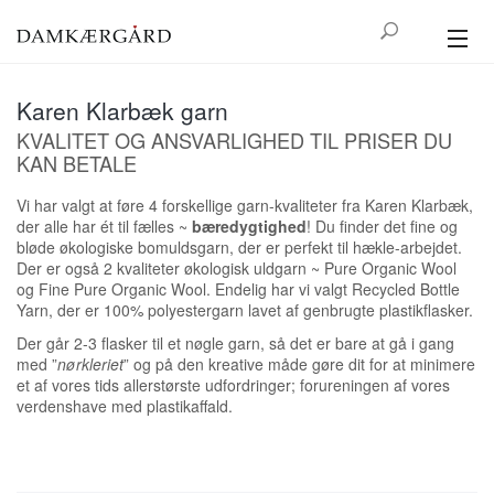
GREENGATE
Karen Klarbæk garn
HØJTID
KVALITET OG ANSVARLIGHED TIL PRISER DU
KAN BETALE
BOLIG
Vi har valgt at føre 4 forskellige garn-kvaliteter fra Karen Klarbæk,
der alle har ét til fælles ~
bæredygtighed
! Du finder det fine og
KØKKEN
bløde økologiske bomuldsgarn, der er perfekt til hækle-arbejdet.
Der er også 2 kvaliteter økologisk uldgarn ~ Pure Organic Wool
TEKSTIL
og Fine Pure Organic Wool. Endelig har vi valgt Recycled Bottle
Yarn, der er 100% polyestergarn lavet af genbrugte plastikflasker.
UDELIV
Der går 2-3 flasker til et nøgle garn, så det er bare at gå i gang
med ”
nørkleriet
” og på den kreative måde gøre dit for at minimere
et af vores tids allerstørste udfordringer; forureningen af vores
HAM & HENDE
verdenshave med plastikaffald.
KONTAKT