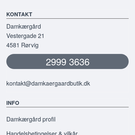
KONTAKT
Damkærgård
Vestergade 21
4581 Rørvig
2999 3636
kontakt@damkaergaardbutik.dk
INFO
Damkærgård profil
Handelsbetingelser & vilkår