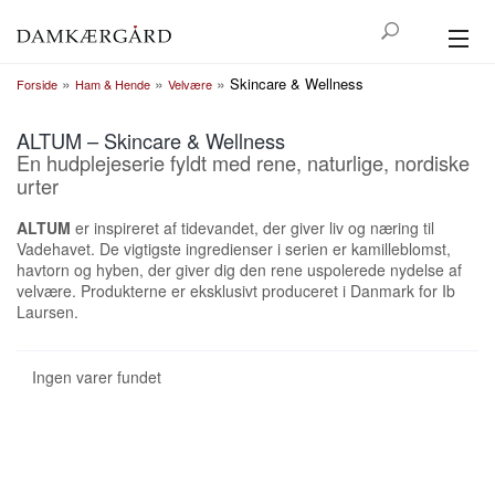
»
»
»
Skincare & Wellness
GREENGATE
Forside
Ham & Hende
Velvære
HØJTID
ALTUM – Skincare & Wellness
En hudplejeserie fyldt med rene, naturlige, nordiske
urter
BOLIG
ALTUM
er inspireret af tidevandet, der giver liv og næring til
KØKKEN
Vadehavet. De vigtigste ingredienser i serien er kamilleblomst,
havtorn og hyben, der giver dig den rene uspolerede nydelse af
TEKSTIL
velvære. Produkterne er eksklusivt produceret i Danmark for Ib
Laursen.
UDELIV
Ingen varer fundet
HAM & HENDE
KONTAKT