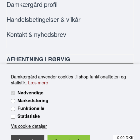
Damkærgård profil
Handelsbetingelser & vilkår
Kontakt & nyhedsbrev
AFHENTNING I RØRVIG
Butikken på Toldbodvej er solgt, men du kan
Damkærgård anvender cookies til shop funktionaliteten og
stadig handle online og afhente i Rørvig efter
statistik.
Læs mere
aftale.
Nødvendige
Markedsføring
Funktionelle
MobilePay:
Statistiske
Dankort:
Vis cookie detaljer
Visa:
- 0,00 DKK
American Express: