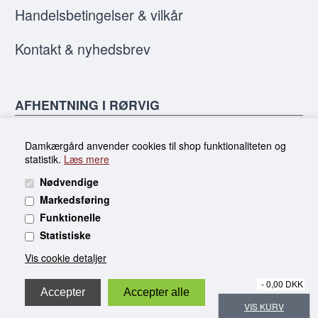
Handelsbetingelser & vilkår
Kontakt & nyhedsbrev
AFHENTNING I RØRVIG
Butikken på Toldbodvej er solgt, men du kan
Damkærgård anvender cookies til shop funktionaliteten og
stadig handle online og afhente i Rørvig efter
statistik.
Læs mere
aftale.
Nødvendige
Markedsføring
Funktionelle
MobilePay:
Statistiske
Dankort:
Vis cookie detaljer
Visa:
American Express:
- 0,00 DKK
VIS KURV