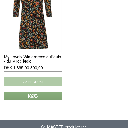
My Lovely Winterdress duPoula
- du Milde kjole
DKK
1.395,00
300,00
Se MASTER produkterne