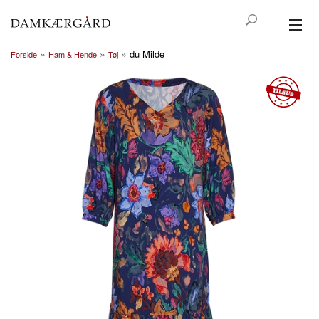
»
»
»
du Milde
GREENGATE
Forside
Ham & Hende
Tøj
HØJTID
BOLIG
KØKKEN
TEKSTIL
UDELIV
HAM & HENDE
KONTAKT