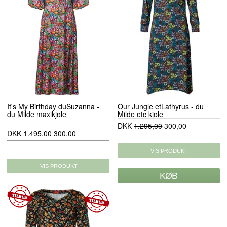
It's My Birthday duSuzanna -
Our Jungle etLathyrus - du
du Milde maxikjole
Milde etc kjole
DKK
1.295,00
300,00
DKK
1.495,00
300,00